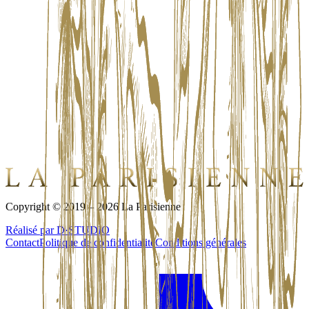
Lundi
:
Fermé
Mardi
:
9 am - 10 pm
Mercredi
:
9 am - 10 pm
Jeudi
:
9 am - 10 pm
Vendredi
:
9 am - 10 pm
Samedi
:
9 am - 12 pm
Dimanche
:
9 am - 12 pm
Copyright © 2019 – 2026 La Parisienne
Réalisé par D·STUDIO
Contact
Politique de confidentialité
Conditions générales