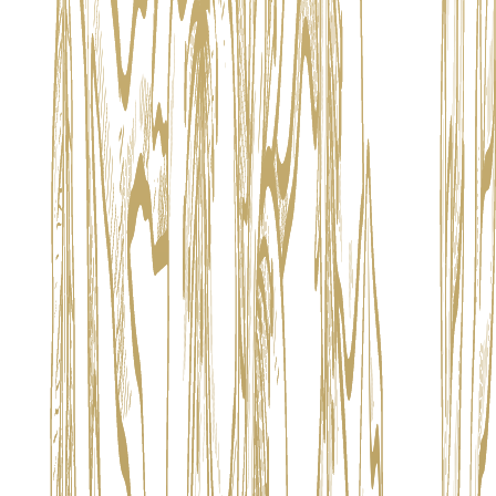
Icône gourmande née au carrefour de Paris et Bangkok, La
Parisienne se présente avant tout comme une marque-expérience :
un atelier ouvert où l'élégance parisienne rencontre l'énergie
tropicale pour sublimer chaque moment de dégustation.
Sa promesse ? Révéler « la beauté du moment gourmand » à travers
un storytelling visuel chic et chaleureux, des tons poudrés, des
accents de laiton, des fleurs fraîches, qui captive le regard avant de
conquérir le palais.