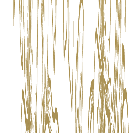
Email
laparisiennebkk@gmail.com
Heures d'ouverture