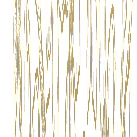
Voir toutes nos créations
Portée par des valeurs d'authenticité, de transparence et d'audace, la
marque transforme la création artisanale en spectacle partagé. Elle
ambitionne d'être à la fois instagrammable et sincère, tendance et
intemporelle, devenant la référence incontournable pour une
clientèle en quête d'excellence responsable et d'émotions
mémorables.
La Parisienne n'est pas qu'un lieu : c'est une nouvelle destination où
le style, le savoir-faire et la connexion se rejoignent pour créer un
univers imaginaire unique et haut de gamme.
Adresse
326/2-3 Soi Sukhumvit 63, Khlong Tan Nuea, Watthana, Bangkok
10110, Thailand
Numéro de contact
+66935691492